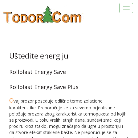
Toggl
navig
Uštedite energiju
Rollplast Energy Save
Rollplast Energy Save Plus
O
vaj prozor poseduje odlične termoizolacione
karakteristike. Preporučuje se za severno orjentisane
položaje prozora zbog karakteristika termopaketa od kojih
se proizvodi. U toku vrelih letnjih dana, sunčevi zraci koji
prodiru kroz staklo, mogu značajno da ugreju prostoriju i
da stvore efekat staklene bašte. Ne preporučuje se za