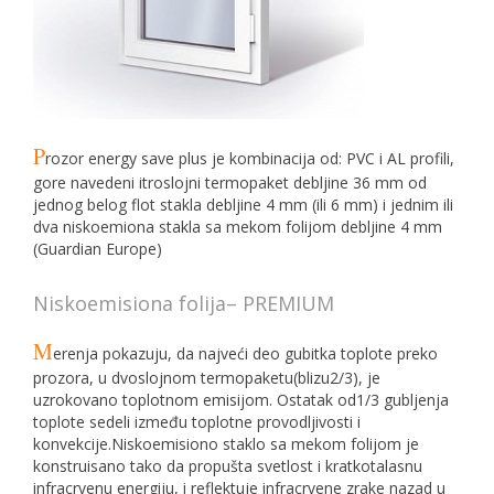
P
rozor energy save plus je kombinacija od: PVC i AL profili,
gore navedeni itroslojni termopaket debljine 36 mm od
jednog belog flot stakla debljine 4 mm (ili 6 mm) i jednim ili
dva niskoemiona stakla sa mekom folijom debljine 4 mm
(Guardian Europe)
Niskoemisiona folija– PREMIUM
M
erenja pokazuju, da najveći deo gubitka toplote preko
prozora, u dvoslojnom termopaketu(blizu2/3), je
uzrokovano toplotnom emisijom. Ostatak od1/3 gubljenja
toplote sedeli između toplotne provodljivosti i
konvekcije.Niskoemisiono staklo sa mekom folijom je
konstruisano tako da propušta svetlost i kratkotalasnu
infracrvenu energiju, i reflektuje infracrvene zrake nazad u