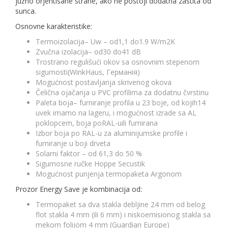
južno orjentisane strane, ako ne postoji dodatna zaštita od
sunca.
Osnovne karakteristike:
Termoizolacija– Uw – od1,1 do1.9 W/m2K
Zvučna izolacija– od30 do41 dB
Trostrano regulišući okov sa osnovnim stepenom
sigurnosti(WinkHaus, Германiя)
Mogućnost postavljanja skrivenog okova
Čelična ojačanja u PVC profilima za dodatnu čvrstinu
Paleta boja– furniranje profila u 23 boje, od kojih14
uvek imamo na lageru, i mogućnost izrade sa AL
poklopcem, boja poRAL-uili furnirana
Izbor boja po RAL-u za aluminijumske profile i
furniranje u boji drveta
Solarni faktor – od 61,3 do 50 %
Sigurnosne ručke Hoppe Secustik
Mogućnost punjenja termopaketa Argonom
Prozor Energy Save je kombinacija od:
Termopaket sa dva stakla debljine 24 mm od belog
flot stakla 4 mm (ili 6 mm) i niskoemisionog stakla sa
mekom folijom 4 mm (Guardian Europe)